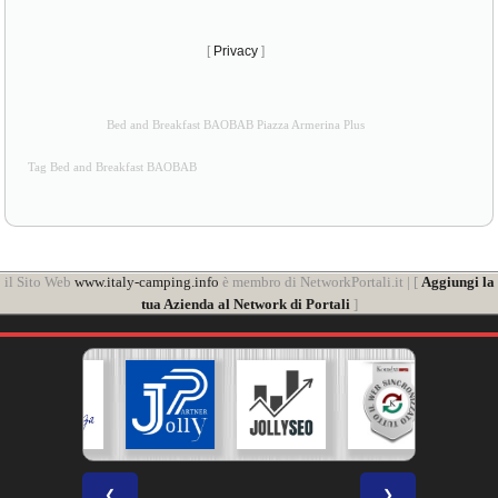
[
Privacy
]
Bed and Breakfast BAOBAB Piazza Armerina Plus
Tag Bed and Breakfast BAOBAB
il Sito Web
www.italy-camping.info
è membro di NetworkPortali.it | [
Aggiungi la
tua Azienda al Network di Portali
]
❮
❯