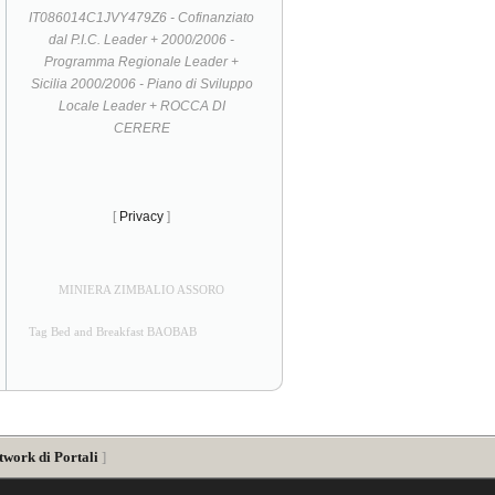
IT086014C1JVY479Z6 - Cofinanziato
dal P.I.C. Leader + 2000/2006 -
Programma Regionale Leader +
Sicilia 2000/2006 - Piano di Sviluppo
Locale Leader + ROCCA DI
CERERE
[
Privacy
]
MINIERA ZIMBALIO ASSORO
Tag Bed and Breakfast BAOBAB
twork di Portali
]