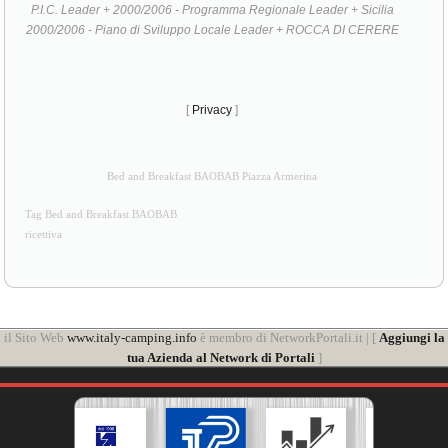
[
Privacy
]
Bed and Breakfast BAOBAB Piazza Armerina
Tag Bed and Breakfast BAOBAB
ricettiva
il Sito Web
www.italy-camping.info
è membro di NetworkPortali.it | [
Aggiungi la
tua Azienda al Network di Portali
]