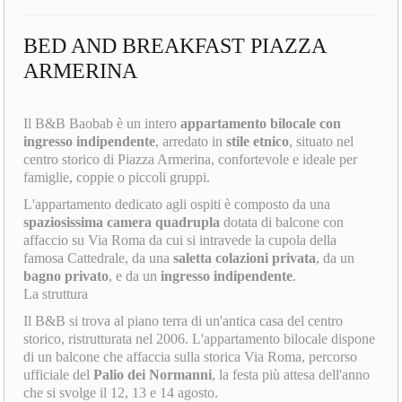
BED AND BREAKFAST PIAZZA
ARMERINA
Il B&B Baobab è un intero
appartamento bilocale con
ingresso indipendente
, arredato in
stile etnico
, situato nel
centro storico di Piazza Armerina, confortevole e ideale per
famiglie, coppie o piccoli gruppi.
L'appartamento dedicato agli ospiti è composto da una
spaziosissima camera quadrupla
dotata di balcone con
affaccio su Via Roma da cui si intravede la cupola della
famosa Cattedrale, da una
saletta colazioni privata
, da un
bagno privato
, e da un
ingresso indipendente
.
La struttura
Il B&B si trova al piano terra di un'antica casa del centro
storico, ristrutturata nel 2006. L'appartamento bilocale dispone
di un balcone che affaccia sulla storica Via Roma, percorso
ufficiale del
Palio dei Normanni
, la festa più attesa dell'anno
che si svolge il 12, 13 e 14 agosto.
Distanze e luoghi di interesse