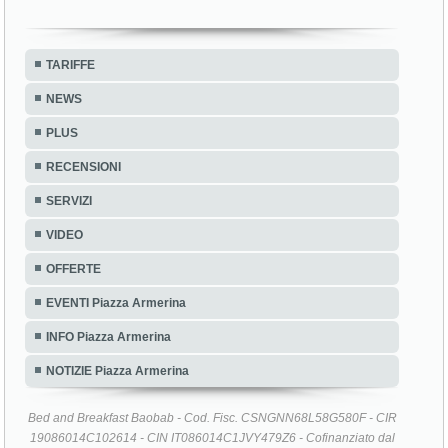
TARIFFE
NEWS
PLUS
RECENSIONI
SERVIZI
VIDEO
OFFERTE
EVENTI Piazza Armerina
INFO Piazza Armerina
NOTIZIE Piazza Armerina
Bed and Breakfast Baobab - Cod. Fisc. CSNGNN68L58G580F - CIR
19086014C102614 - CIN IT086014C1JVY479Z6 - Cofinanziato dal
P.I.C. Leader + 2000/2006 - Programma Regionale Leader + Sicilia
2000/2006 - Piano di Sviluppo Locale Leader + ROCCA DI CERERE