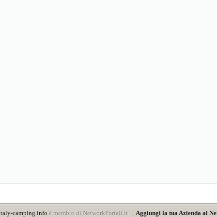
taly-camping.info
è membro di NetworkPortali.it | [
Aggiungi la tua Azienda al Ne