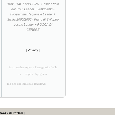
IT086014C1JVY479Z6 - Cofinanziato
dal P.I.C. Leader + 2000/2006 -
Programma Regionale Leader +
Sicilia 2000/2006 - Piano di Sviluppo
Locale Leader + ROCCA DI
CERERE
[
Privacy
]
Parco Archeologico e Paesaggistico Valle
dei Templi di Agrigento
Tag Bed and Breakfast BAOBAB
twork di Portali
]