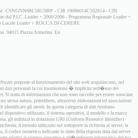
 Fisc. CSNGNN68L58G580F - CIR 19086014C102614 - CIN
 dal P.I.C. Leader + 2000/2006 - Programma Regionale Leader +
luppo Locale Leader + ROCCA DI CERERE
Roma 94015 Piazza Armerina En
software preposte al funzionamento del sito web acquisiscono, nel
uni dati personali la cui trasmissione � implicita nell�uso dei
t. Si tratta di informazioni che non sono raccolte per essere associate
 loro stessa natura, potrebbero, attraverso elaborazioni ed associazioni
i identificare gli utenti. In questa categoria di dati rientrano
 dispositivo utilizzato, il sistema operativo, il modello e la marca
onia, gli indirizzi in dotazione URI (Uniform Resource Identifier)
richiesta, il metodo utilizzato nel sottoporre la richiesta al server, la
a, il codice numerico indicante lo stato della risposta data dal server
ametri relativi al sistema operativo e all�ambiente informatico del tuo