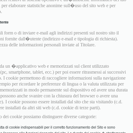
ti per elaborare statistiche anonime sull�uso del sito web e per
o.
utente
i form o di inviare e-mail agli indirizzi presenti sul nostro sito il
ni fornite dall�utente (indirizzo e-mail e tipologia di richiesta).
za delle informazioni personali inviate al Titolare.
e da un �applicativo web e memorizzati sul client utilizzato
pc, smartphone, tablet, ecc.) per poi essere ritrasmessi ai successivi
o. I cookie permettono di raccogliere informazioni sulla navigazione
empio per ricordare le preferenze di lingua o la valuta utilizzata per
 memorizzati in modo permanente sul dispositivo ed avere una durata
ma possono anche svanire con la chiusura del browser o avere una
e). I cookie possono essere installati dal sito che sta visitando (c.d.
installati da altri siti web (c.d. cookie di terze parti).
izzo dei cookie possiamo distinguere diverse categorie:
tta di cookie indispensabili per il corretto funzionamento del Sito e sono