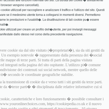
in e l'accesso alle funzioni riservate del sito. La durata dei cookie � strettamente
 il browser vengono cancellati).
ookie utilizzati per raccogliere e analizzare il traffico e l'utilizzo del sito. Questi
vare se il medesimo utente torna a collegarsi in momenti diversi. Permettono
rarne le prestazioni e l'usabilit�. La disattivazione di tali cookie pu� essere
nalit�.
ookie utilizzati per creare un profilo dell�utente, per poi inviargli messaggi
manifestate dallo stesso nel corso della precedente navigazione.
ere cookie sia dal sito visitato (�proprietari�), sia da siti gestiti da
). Un esempio notevole � rappresentato dalla presenza dei �social
e mappe di terze parti. Si tratta di parti della pagina visitata
i ed integrati nella pagina del sito ospitante. L'utilizzo pi� comune
ondivisione dei contenuti sui social network, mentre quello delle
it� secondo le coordinate geografiche stabilite.
a trasmissione di cookie da e verso tutti i siti gestiti da terze parti.
te da �terze parti� � disciplinata dalle relative informative cui si
 cookie, caratteristiche e loro funzionamento � possibile consultare i
, www.youronlinechoices.com, https://cookiepedia.co.uk e il nuovo
Linee guida cookie e altri strumenti di tracciamento - 10 giugno