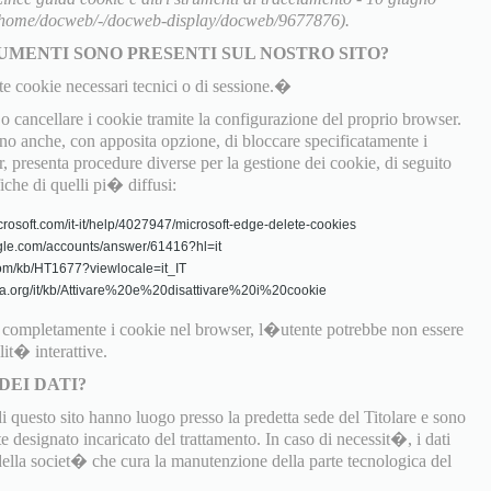
t/home/docweb/-/docweb-display/docweb/9677876).
UMENTI SONO PRESENTI SUL NOSTRO SITO?
te cookie necessari tecnici o di sessione.�
 cancellare i cookie tramite la configurazione del proprio browser.
 anche, con apposita opzione, di bloccare specificatamente i
, presenta procedure diverse per la gestione dei cookie, di seguito
fiche di quelli pi� diffusi:
crosoft.com/it-it/help/4027947/microsoft-edge-delete-cookies
gle.com/accounts/answer/61416?hl=it
.com/kb/HT1677?viewlocale=it_IT
zilla.org/it/kb/Attivare%20e%20disattivare%20i%20cookie
o completamente i cookie nel browser, l�utente potrebbe non essere
lit� interattive.
DEI DATI?
di questo sito hanno luogo presso la predetta sede del Titolare e sono
 designato incaricato del trattamento. In caso di necessit�, i dati
 della societ� che cura la manutenzione della parte tecnologica del