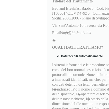
Titolare del Trattamento
Bed and Breakfast Baobab - Cod.
IT086014C1JVY479Z6 - Cofinanziato
Sicilia 2000/2006 - Piano di Svi
Via Sant'Antonio 16 traversa via 
Email:
info@bb-baobab.it
�
QUALI DATI TRATTIAMO?
Dati raccolti automaticamente
I sistemi informatici e le procedure 
corso del loro normale esercizio, alc
protocolli di comunicazione di Interne
a interessati identificati, ma che, per
con dati detenuti da terzi, permettere d
l�indirizzo IP o il nome a dominio del
del dispositivo, l�operatore di telef
delle risorse richieste, l�orario della 
dimensione del file ottenuto in rispost
(buon fine, errore, ecc.) ed altri par