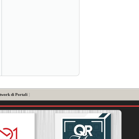
twork di Portali
]