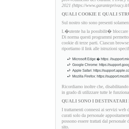
2021 (https://www.garanteprivacy.i
QUALI COOKIE E QUALI STR
Sul nostro sito sono presenti solamen
L�utente ha la possibilit� bloccare o
Di norma questi programmi permettono
cookie di terze parti. Ciascun browser
riportiamo il link alle istruzioni speci
Microsoft Edge:� https: //support.mi
Google Chrome: https://support.goo
Apple Safari: https://support.apple
Mozilla Firefox: https://support.mo
Ricordiamo inoltre che, disabilitand
in grado di utilizzare tutte le funziona
QUALI SONO I DESTINATARI 
I trattamenti connessi ai servizi web 
curati solo da personale appositamente
possono essere trattati dal personale
sito.