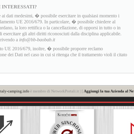
I INTERESSATI?
 ai dati medesimi, � possibile esercitare in qualsiasi momento i
golamento UE 2016/679. In particolare, � possibile chiedere al
rdano, la loro rettifica o la cancellazione, di opporsi in tutto o in
sercitare gli altri diritti riconosciuti dalla disciplina applicabile.
scrivendo a
info@bb-baobab.it
to UE 2016/679, inoltre, � possibile proporre reclamo
 dei Dati nel caso in cui si ritenga che il trattamento violi il citato
taly-camping.info
è membro di NetworkPortali.it | [
Aggiungi la tua Azienda al Ne