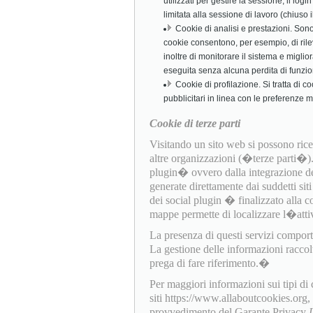
utilizzati per gestire la sessione, il log
limitata alla sessione di lavoro (chiuso
Cookie di analisi e prestazioni. Sono c
cookie consentono, per esempio, di rile
inoltre di monitorare il sistema e miglio
eseguita senza alcuna perdita di funzio
Cookie di profilazione. Si tratta di c
pubblicitari in linea con le preferenze 
Cookie di terze parti
Visitando un sito web si possono ricev
altre organizzazioni (�terze parti�
plugin� ovvero dalla integrazione dell
generate direttamente dai suddetti sit
dei social plugin � finalizzato alla c
mappe permette di localizzare l�attiv
La presenza di questi servizi comporta l
La gestione delle informazioni raccol
prega di fare riferimento.�
Per maggiori informazioni sui tipi di
siti https://www.allaboutcookies.org
provvedimento del Garante Privacy