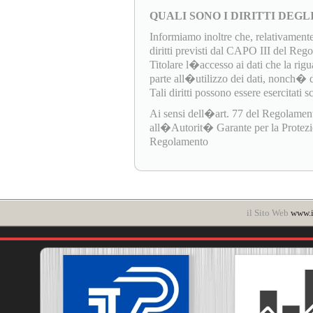
QUALI SONO I DIRITTI DEGL
Informiamo inoltre che, relativamente
diritti previsti dal CAPO III del Re
Titolare l�accesso ai dati che la rigua
parte all�utilizzo dei dati, nonch� di e
Tali diritti possono essere esercitati 
Ai sensi dell�art. 77 del Regolamen
all�Autorit� Garante per la Protezione
Regolamento
il Sito Web
www.i