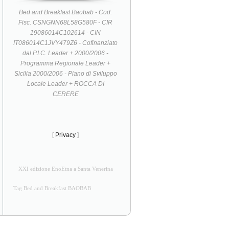
Bed and Breakfast Baobab - Cod.
Fisc. CSNGNN68L58G580F - CIR
19086014C102614 - CIN
IT086014C1JVY479Z6 - Cofinanziato
dal P.I.C. Leader + 2000/2006 -
Programma Regionale Leader +
Sicilia 2000/2006 - Piano di Sviluppo
Locale Leader + ROCCA DI
CERERE
[
Privacy
]
XXI edizione EnoEtna a Santa Venerina
Tag Bed and Breakfast BAOBAB