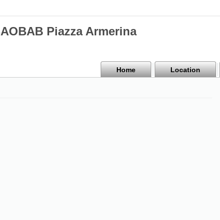
BAOBAB Piazza Armerina
Home
Location