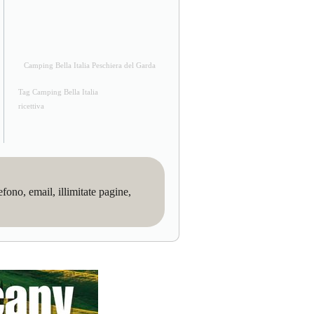
Camping Bella Italia Peschiera del Garda
Tag Camping Bella Italia
ricettiva
no, email, illimitate pagine,