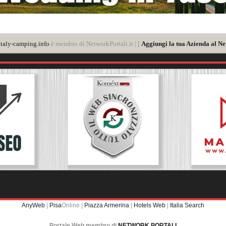
taly-camping.info
è membro di NetworkPortali.it | [
Aggiungi la tua Azienda al Ne
AnyWeb
|
Pisa
Online |
Piazza Armerina
|
Hotels Web
|
Italia Search
Portale Web membro di
NETWORK PORTALI