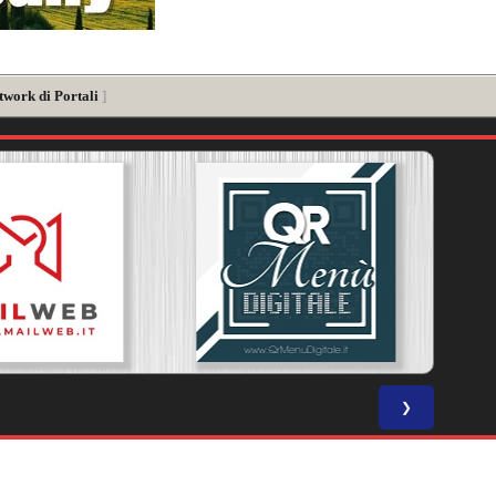
twork di Portali
]
❯