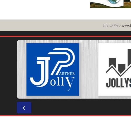
il Sito Web
www.i
❮