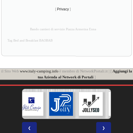
[
Privacy
]
Bando cantieri di servizio Piazza Armerina Enna
Tag Bed and Breakfast BAOBAB
il Sito Web
www.italy-camping.info
è membro di NetworkPortali.it | [
Aggiungi la
tua Azienda al Network di Portali
]
❮
❯