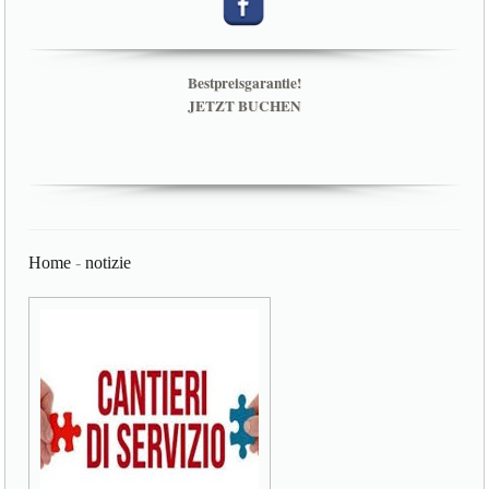
Bestpreisgarantie!
JETZT BUCHEN
Home
-
notizie