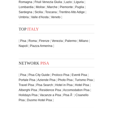
Romagna
|
Friuli Venezia Giulia
|
Lazio
|
Liguria
|
Lombardia
|
Molise
|
Marche
|
Piemonte
|
Puglia
|
Sardegna
|
Sicilia
|
Toscana
|
Trentino Alto Adige
|
Umbria
|
Valle d'Aosta
|
Veneto
]
TOP
ITALY
[
Pisa
|
Roma
|
Firenze
|
Venezia
|
Palermo
|
Milano
|
Napoli
|
Piazza Armerina
]
NETWORK
PISA
[
Pisa
|
Pisa City Guide
|
Proloco Pisa
|
Eventi Pisa
|
Portale Pisa
|
Aziende Pisa
|
Photo Pisa
|
Turismo Pisa
|
Travel Pisa
|
Pisa Search
|
Hotel in Pisa
|
Hotel Pisa
|
Alberghi Pisa
|
Residence Pisa
|
Accomodation Pisa
|
Holidays Pisa
|
Vacanze a Pisa
|
Pisa Ã¨
|
Cisanello
Pisa
|
Duomo Hotel Pisa
]