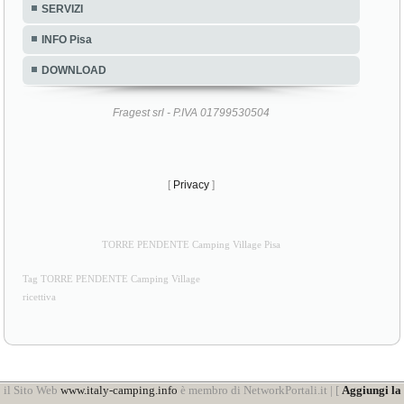
SERVIZI
INFO Pisa
DOWNLOAD
Fragest srl - P.IVA 01799530504
[
Privacy
]
TORRE PENDENTE Camping Village Pisa
Tag TORRE PENDENTE Camping Village
ricettiva
il Sito Web
www.italy-camping.info
è membro di NetworkPortali.it | [
Aggiungi la