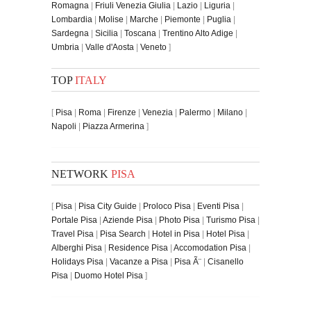
Romagna
|
Friuli Venezia Giulia
|
Lazio
|
Liguria
|
Lombardia
|
Molise
|
Marche
|
Piemonte
|
Puglia
|
Sardegna
|
Sicilia
|
Toscana
|
Trentino Alto Adige
|
Umbria
|
Valle d'Aosta
|
Veneto
]
TOP
ITALY
[
Pisa
|
Roma
|
Firenze
|
Venezia
|
Palermo
|
Milano
|
Napoli
|
Piazza Armerina
]
NETWORK
PISA
[
Pisa
|
Pisa City Guide
|
Proloco Pisa
|
Eventi Pisa
|
Portale Pisa
|
Aziende Pisa
|
Photo Pisa
|
Turismo Pisa
|
Travel Pisa
|
Pisa Search
|
Hotel in Pisa
|
Hotel Pisa
|
Alberghi Pisa
|
Residence Pisa
|
Accomodation Pisa
|
Holidays Pisa
|
Vacanze a Pisa
|
Pisa Ã¨
|
Cisanello
Pisa
|
Duomo Hotel Pisa
]