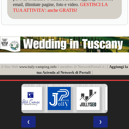
email, illimitate pagine, foto e video.
GESTISCI LA
TUA ATTIVITA': anche GRATIS!
il Sito Web
www.italy-camping.info
è membro di NetworkPortali.it | [
Aggiungi la
tua Azienda al Network di Portali
]
❮
❯