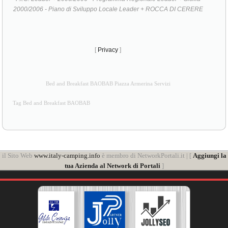
2000/2006 - Piano di Sviluppo Locale Leader + ROCCA DI CERERE
[
Privacy
]
Bed and Breakfast BAOBAB Piazza Armerina Servizi
Tag Bed and Breakfast BAOBAB
il Sito Web
www.italy-camping.info
è membro di NetworkPortali.it | [
Aggiungi la
tua Azienda al Network di Portali
]