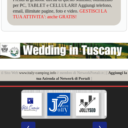
per PC, TABLET e CELLULARI! Aggiungi telefono,
email, illimitate pagine, foto e video.
GESTISCI LA
TUA ATTIVITA': anche GRATIS!
il Sito Web
www.italy-camping.info
è membro di NetworkPortali.it | [
Aggiungi la
tua Azienda al Network di Portali
]
❮
❯