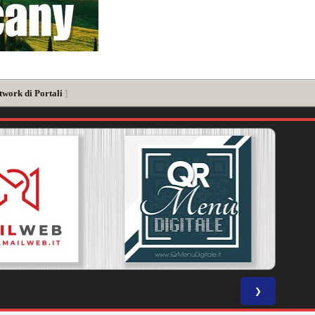
twork di Portali
]
❯