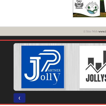
il Sito Web
www.i
❮