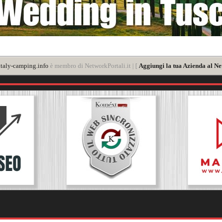
taly-camping.info
è membro di NetworkPortali.it | [
Aggiungi la tua Azienda al Ne