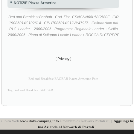
NOTIZIE Piazza Armerina
Bed and Breakfast Baobab - Cod. Fisc. CSNGNN68L58G580F - CIR
19086014C102614 - CIN IT086014C1JVY479Z6 - Cofinanziato dal
P.I.C. Leader + 2000/2006 - Programma Regionale Leader + Sicilia
2000/2006 - Piano di Sviluppo Locale Leader + ROCCA DI CERERE
[
Privacy
]
Bed and Breakfast BAOBAB Piazza Armerina Foto
Tag Bed and Breakfast BAOBAB
il Sito Web
www.italy-camping.info
è membro di NetworkPortali.it | [
Aggiungi la
tua Azienda al Network di Portali
]