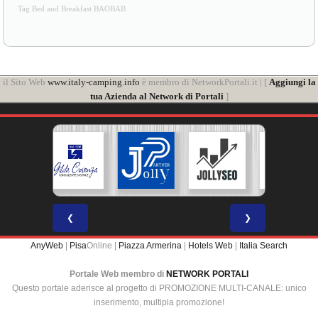
Tag Bed and Breakfast BAOBAB
il Sito Web
www.italy-camping.info
è membro di NetworkPortali.it | [
Aggiungi la
tua Azienda al Network di Portali
]
❮
❯
AnyWeb
|
Pisa
Online |
Piazza Armerina
|
Hotels Web
|
Italia Search
Portale Web membro di
NETWORK PORTALI
Questo portale aderisce al progetto di PROMOZIONE MULTI-CANALE: unico
inserimento, multipla promozione!