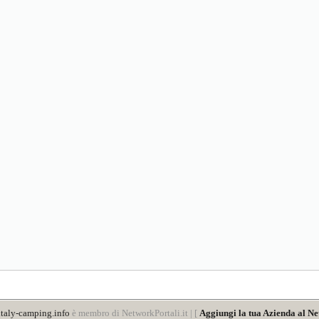
taly-camping.info
è membro di NetworkPortali.it | [
Aggiungi la tua Azienda al Ne