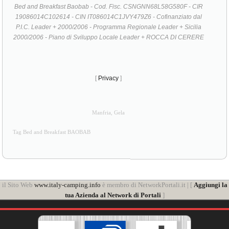
Bed and Breakfast Baobab - Cod. Fisc. CSNGNN68L58G580F - CIR
19086014C102614 - CIN IT086014C1JVY479Z6 - Cofinanziato dal
P.I.C. Leader + 2000/2006 - Programma Regionale Leader + Sicilia
2000/2006 - Piano di Sviluppo Locale Leader + ROCCA DI CERERE
[
Privacy
]
Manfria, Gela
Tag Bed and Breakfast BAOBAB
il Sito Web
www.italy-camping.info
è membro di NetworkPortali.it | [
Aggiungi la
tua Azienda al Network di Portali
]