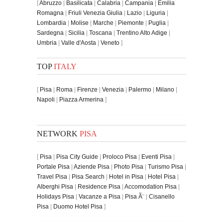
[
Abruzzo
|
Basilicata
|
Calabria
|
Campania
|
Emilia
Romagna
|
Friuli Venezia Giulia
|
Lazio
|
Liguria
|
Lombardia
|
Molise
|
Marche
|
Piemonte
|
Puglia
|
Sardegna
|
Sicilia
|
Toscana
|
Trentino Alto Adige
|
Umbria
|
Valle d'Aosta
|
Veneto
]
TOP
ITALY
[
Pisa
|
Roma
|
Firenze
|
Venezia
|
Palermo
|
Milano
|
Napoli
|
Piazza Armerina
]
NETWORK
PISA
[
Pisa
|
Pisa City Guide
|
Proloco Pisa
|
Eventi Pisa
|
Portale Pisa
|
Aziende Pisa
|
Photo Pisa
|
Turismo Pisa
|
Travel Pisa
|
Pisa Search
|
Hotel in Pisa
|
Hotel Pisa
|
Alberghi Pisa
|
Residence Pisa
|
Accomodation Pisa
|
Holidays Pisa
|
Vacanze a Pisa
|
Pisa Ã¨
|
Cisanello
Pisa
|
Duomo Hotel Pisa
]