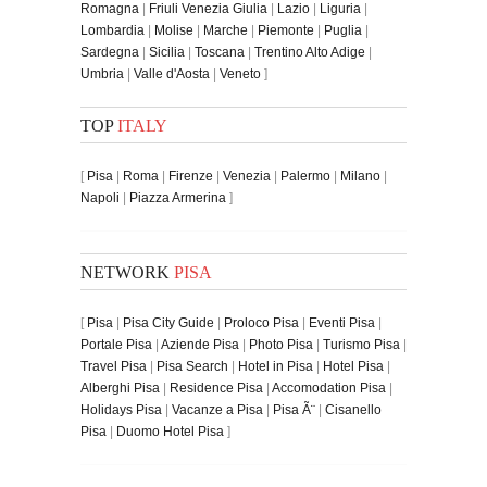
Romagna
|
Friuli Venezia Giulia
|
Lazio
|
Liguria
|
Lombardia
|
Molise
|
Marche
|
Piemonte
|
Puglia
|
Sardegna
|
Sicilia
|
Toscana
|
Trentino Alto Adige
|
Umbria
|
Valle d'Aosta
|
Veneto
]
TOP
ITALY
[
Pisa
|
Roma
|
Firenze
|
Venezia
|
Palermo
|
Milano
|
Napoli
|
Piazza Armerina
]
NETWORK
PISA
[
Pisa
|
Pisa City Guide
|
Proloco Pisa
|
Eventi Pisa
|
Portale Pisa
|
Aziende Pisa
|
Photo Pisa
|
Turismo Pisa
|
Travel Pisa
|
Pisa Search
|
Hotel in Pisa
|
Hotel Pisa
|
Alberghi Pisa
|
Residence Pisa
|
Accomodation Pisa
|
Holidays Pisa
|
Vacanze a Pisa
|
Pisa Ã¨
|
Cisanello
Pisa
|
Duomo Hotel Pisa
]