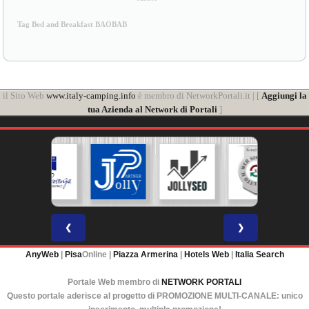
Tag Bed and Breakfast BAOBAB
il Sito Web
www.italy-camping.info
è membro di NetworkPortali.it | [
Aggiungi la
tua Azienda al Network di Portali
]
❮
❯
AnyWeb
|
Pisa
Online |
Piazza Armerina
|
Hotels Web
|
Italia Search
Portale Web membro di
NETWORK PORTALI
Questo portale aderisce al progetto di PROMOZIONE MULTI-CANALE: unico