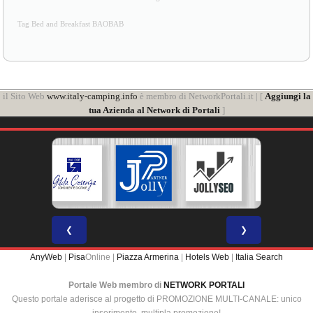
Tag Bed and Breakfast BAOBAB
il Sito Web
www.italy-camping.info
è membro di NetworkPortali.it | [
Aggiungi la
tua Azienda al Network di Portali
]
❮
❯
AnyWeb
|
Pisa
Online |
Piazza Armerina
|
Hotels Web
|
Italia Search
Portale Web membro di
NETWORK PORTALI
Questo portale aderisce al progetto di PROMOZIONE MULTI-CANALE: unico
inserimento, multipla promozione!