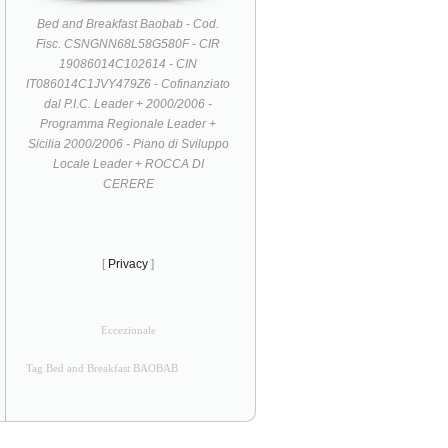
Bed and Breakfast Baobab - Cod.
Fisc. CSNGNN68L58G580F - CIR
19086014C102614 - CIN
IT086014C1JVY479Z6 - Cofinanziato
dal P.I.C. Leader + 2000/2006 -
Programma Regionale Leader +
Sicilia 2000/2006 - Piano di Sviluppo
Locale Leader + ROCCA DI
CERERE
[
Privacy
]
Eccezionale
Tag Bed and Breakfast BAOBAB