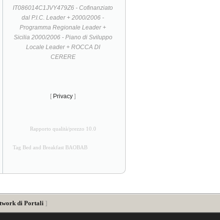
IT086014C1JVY479Z6 - Cofinanziato
dal P.I.C. Leader + 2000/2006 -
Programma Regionale Leader +
Sicilia 2000/2006 - Piano di Sviluppo
Locale Leader + ROCCA DI
CERERE
[
Privacy
]
Rapporto qualità/prezzo 10.0
Tag Bed and Breakfast BAOBAB
twork di Portali
]