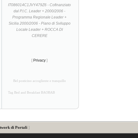
IT086014C1JVY479Z6 - Cofinanziato
dal P.I.C. Leader + 2000/2006 -
Programma Regionale Leader +
Sicilia 2000/2006 - Piano di Sviluppo
Locale Leader + ROCCA DI
CERERE
[
Privacy
]
Bel posticino accogliente e tranquillo
Tag Bed and Breakfast BAOBAB
twork di Portali
]