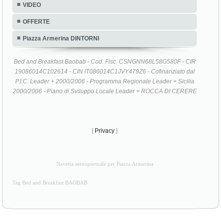
VIDEO
OFFERTE
Piazza Armerina DINTORNI
Bed and Breakfast Baobab - Cod. Fisc. CSNGNN68L58G580F - CIR
19086014C102614 - CIN IT086014C1JVY479Z6 - Cofinanziato dal
P.I.C. Leader + 2000/2006 - Programma Regionale Leader + Sicilia
2000/2006 - Piano di Sviluppo Locale Leader + ROCCA DI CERERE
[
Privacy
]
Navetta aereoportuale per Piazza Armerina
Tag Bed and Breakfast BAOBAB