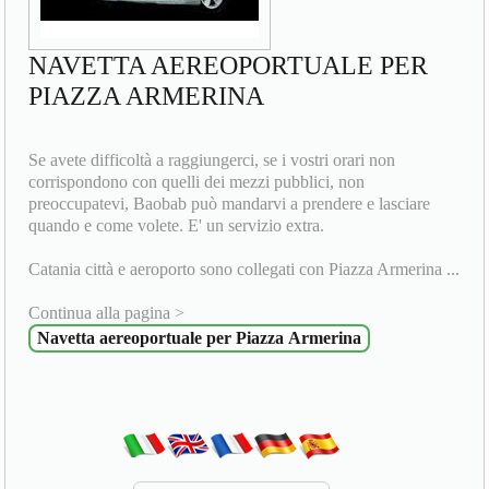
NAVETTA AEREOPORTUALE PER
PIAZZA ARMERINA
Se avete difficoltà a raggiungerci, se i vostri orari non
corrispondono con quelli dei mezzi pubblici, non
preoccupatevi, Baobab può mandarvi a prendere e lasciare
quando e come volete. E' un servizio extra.
Catania città e aeroporto sono collegati con Piazza Armerina ...
Continua alla pagina >
Navetta aereoportuale per Piazza Armerina