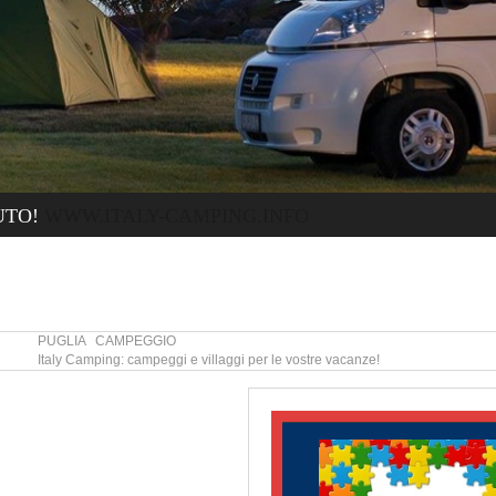
UTO!
WWW.ITALY-CAMPING.INFO
PUGLIA CAMPEGGIO
Italy Camping: campeggi e villaggi per le vostre vacanze!