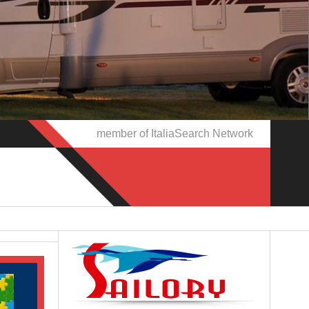
member of ItaliaSearch Network