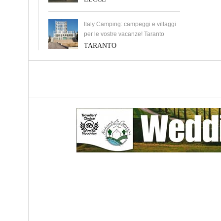
Italy Camping: campeggi e villaggi
per le vostre vacanze! Taranto
TARANTO