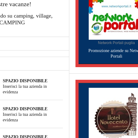
stre vacanze!
ndo su camping, village,
LY CAMPING
Network Portali puglia
Promozione aziende su Net
Portali
SPAZIO DISPONIBILE
Inserisci la tua azienda in
evidenza
SPAZIO DISPONIBILE
Inserisci la tua azienda in
evidenza
SPAZIO DISPONIBILE